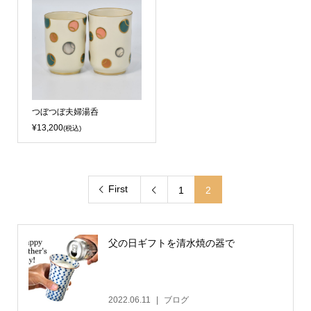
つぼつぼ夫婦湯呑
¥13,200
(税込)
First
1
2

父の日ギフトを清水焼の器で
2022.06.11
ブログ